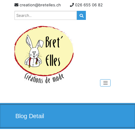
Skip
creation@bretelles.ch
026 655 06 82
to
content
Toggle naviga
Blog Detail