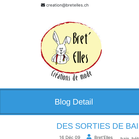
Skip
creation@bretelles.ch
to
content
Blog Detail
DES SORTIES DE BA
16 Déc 09
Bret'Elles
bain
,
bé