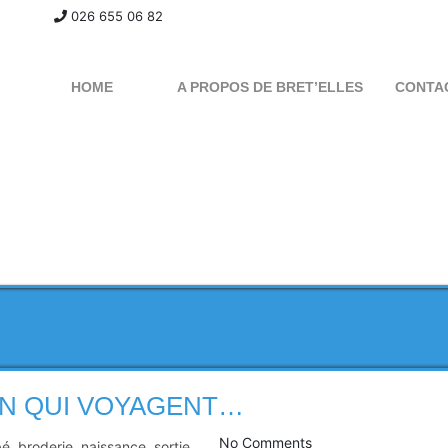
026 655 06 82
HOME
A PROPOS DE BRET’ELLES
CONTA
IN QUI VOYAGENT…
No Comments
bé
,
broderie
,
naissance
,
sortie