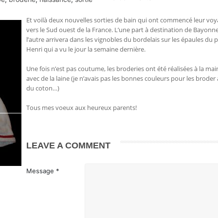
Et voilà deux nouvelles sorties de bain qui ont commencé leur vo
vers le Sud ouest de la France. L’une part à destination de Bayonne
l’autre arrivera dans les vignobles du bordelais sur les épaules du p
Henri qui a vu le jour la semaine dernière.
Une fois n’est pas coutume, les broderies ont été réalisées à la mai
avec de la laine (je n’avais pas les bonnes couleurs pour les broder
du coton…)
Tous mes voeux aux heureux parents!
LEAVE A COMMENT
Message *