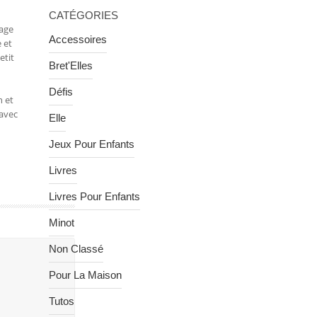
CATÉGORIES
yage
Accessoires
 et
etit
Bret'Elles
Défis
n et
 avec
Elle
Jeux Pour Enfants
Livres
Livres Pour Enfants
Minot
Non Classé
Pour La Maison
Tutos