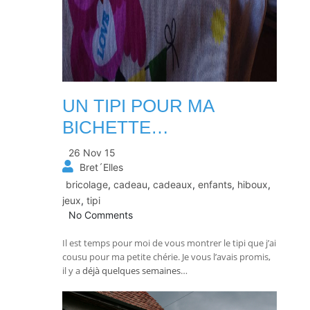
UN TIPI POUR MA
BICHETTE…
26 Nov 15
Bret´Elles
bricolage
,
cadeau
,
cadeaux
,
enfants
,
hiboux
,
jeux
,
tipi
No Comments
Il est temps pour moi de vous montrer le tipi que j’ai
cousu pour ma petite chérie. Je vous l’avais promis,
il y a
déjà quelques semaines
…