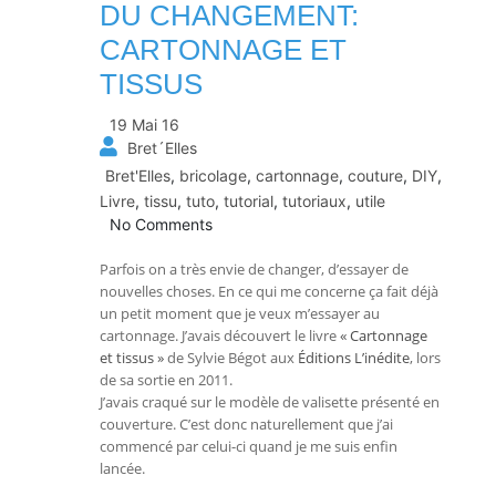
DU CHANGEMENT:
CARTONNAGE ET
TISSUS
19 Mai 16
Bret´Elles
Bret'Elles
,
bricolage
,
cartonnage
,
couture
,
DIY
,
Livre
,
tissu
,
tuto
,
tutorial
,
tutoriaux
,
utile
No Comments
Parfois on a très envie de changer, d’essayer de
nouvelles choses. En ce qui me concerne ça fait déjà
un petit moment que je veux m’essayer au
cartonnage. J’avais découvert le livre
« Cartonnage
et tissus »
de Sylvie Bégot aux
Éditions L’inédite
, lors
de sa sortie en 2011.
J’avais craqué sur le modèle de valisette présenté en
couverture. C’est donc naturellement que j’ai
commencé par celui-ci quand je me suis enfin
lancée.