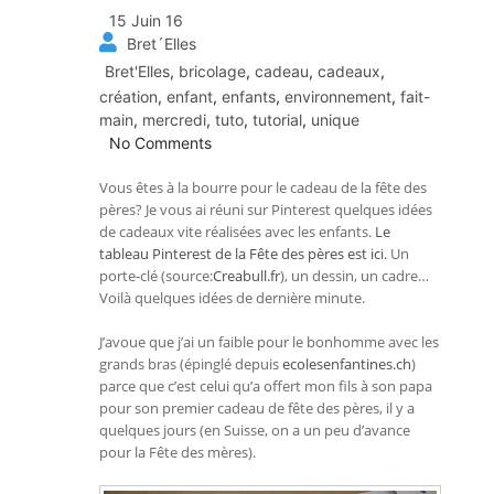
15 Juin 16
Bret´Elles
Bret'Elles
,
bricolage
,
cadeau
,
cadeaux
,
création
,
enfant
,
enfants
,
environnement
,
fait-
main
,
mercredi
,
tuto
,
tutorial
,
unique
No Comments
Vous êtes à la bourre pour le cadeau de la fête des
pères? Je vous ai réuni sur Pinterest quelques idées
de cadeaux vite réalisées avec les enfants.
Le
tableau Pinterest de la Fête des pères est ici.
Un
porte-clé (source:
Creabull.fr
), un dessin, un cadre…
Voilà quelques idées de dernière minute.
J’avoue que j’ai un faible pour le bonhomme avec les
grands bras (épinglé depuis
ecolesenfantines.ch
)
parce que c’est celui qu’a offert mon fils à son papa
pour son premier cadeau de fête des pères, il y a
quelques jours (en Suisse, on a un peu d’avance
pour la Fête des mères).