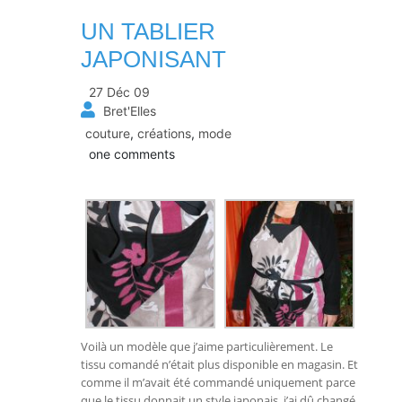
UN TABLIER
JAPONISANT
27 Déc 09
Bret'Elles
couture
,
créations
,
mode
one comments
Voilà un modèle que j’aime particulièrement. Le
tissu comandé n’était plus disponible en magasin. Et
comme il m’avait été commandé uniquement parce
que le tissu donnait un style japonais, j’ai dû changé