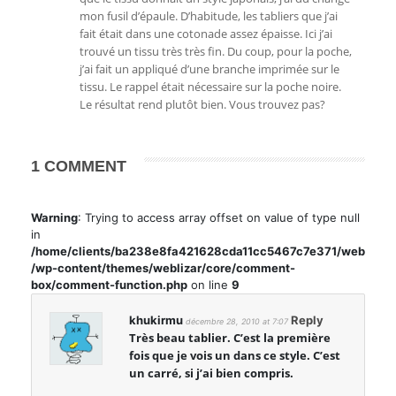
mon fusil d’épaule. D’habitude, les tabliers que j’ai
fait était dans une cotonade assez épaisse. Ici j’ai
trouvé un tissu très très fin. Du coup, pour la poche,
j’ai fait un appliqué d’une branche imprimée sur le
tissu. Le rappel était nécessaire sur la poche noire.
Le résultat rend plutôt bien. Vous trouvez pas?
1 COMMENT
Warning
: Trying to access array offset on value of type null
in
/home/clients/ba238e8fa421628cda11cc5467c7e371/web
/wp-content/themes/weblizar/core/comment-
box/comment-function.php
on line
9
khukirmu
Reply
décembre 28, 2010 at 7:07
Très beau tablier. C’est la première
fois que je vois un dans ce style. C’est
un carré, si j’ai bien compris.