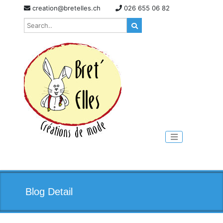
Skip
creation@bretelles.ch
026 655 06 82
to
content
Toggle naviga
Blog Detail