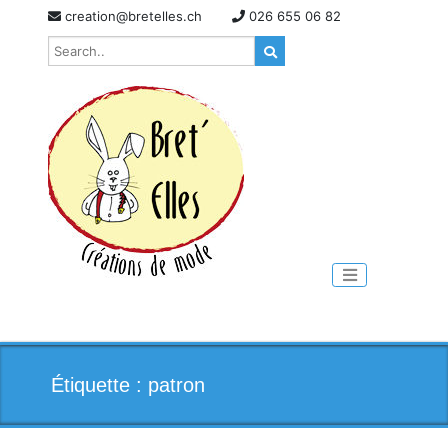
Skip
creation@bretelles.ch
026 655 06 82
to
content
Toggle naviga
Étiquette :
patron