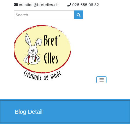
Skip
creation@bretelles.ch
026 655 06 82
to
content
Toggle naviga
Blog Detail