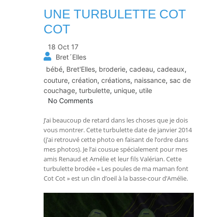
UNE TURBULETTE COT
COT
18 Oct 17
Bret´Elles
bébé
,
Bret'Elles
,
broderie
,
cadeau
,
cadeaux
,
couture
,
création
,
créations
,
naissance
,
sac de
couchage
,
turbulette
,
unique
,
utile
No Comments
J’ai beaucoup de retard dans les choses que je dois
vous montrer. Cette turbulette date de janvier 2014
(j’ai retrouvé cette photo en faisant de l’ordre dans
mes photos). Je l’ai cousue spécialement pour mes
amis Renaud et Amélie et leur fils Valérian. Cette
turbulette brodée « Les poules de ma maman font
Cot Cot » est un clin d’oeil à la basse-cour d’Amélie.