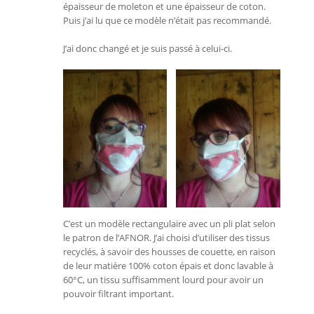
épaisseur de moleton et une épaisseur de coton.
Puis j’ai lu que ce modèle n’était pas recommandé.
J’ai donc changé et je suis passé à celui-ci.
C’est un modèle rectangulaire avec un pli plat selon
le patron de l’AFNOR. J’ai choisi d’utiliser des tissus
recyclés, à savoir des housses de couette, en raison
de leur matière 100% coton épais et donc lavable à
60°C, un tissu suffisamment lourd pour avoir un
pouvoir filtrant important.