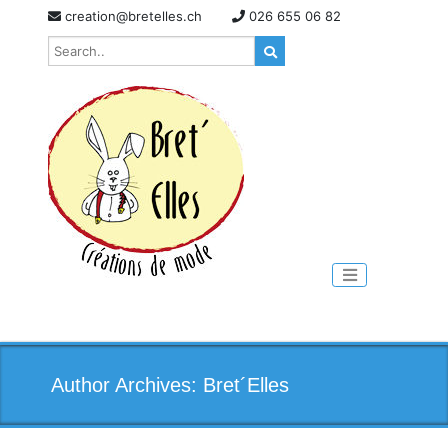
Skip
creation@bretelles.ch
026 655 06 82
to
content
Toggle naviga
Author Archives: Bret´Elles