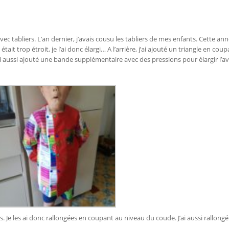
vec tabliers. L’an dernier, j’avais cousu les tabliers de mes enfants. Cette anné
tait trop étroit, je l’ai donc élargi… A l’arrière, j’ai ajouté un triangle en cou
’ai aussi ajouté une bande supplémentaire avec des pressions pour élargir l’av
s. Je les ai donc rallongées en coupant au niveau du coude. J’ai aussi rallongé