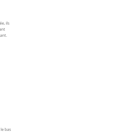
e, ils
pant
ant.
 le bas