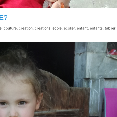
E?
e
,
couture
,
création
,
créations
,
école
,
écolier
,
enfant
,
enfants
,
tablier