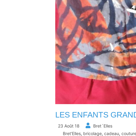
LES ENFANTS GRAN
23 Août 18
Bret´Elles
Bret'Elles
,
bricolage
,
cadeau
,
coutur