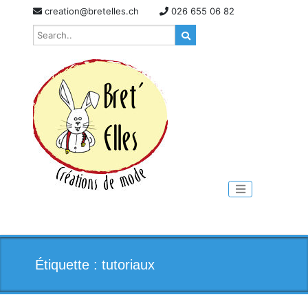
Skip
creation@bretelles.ch
026 655 06 82
to
content
Toggle naviga
Étiquette :
tutoriaux