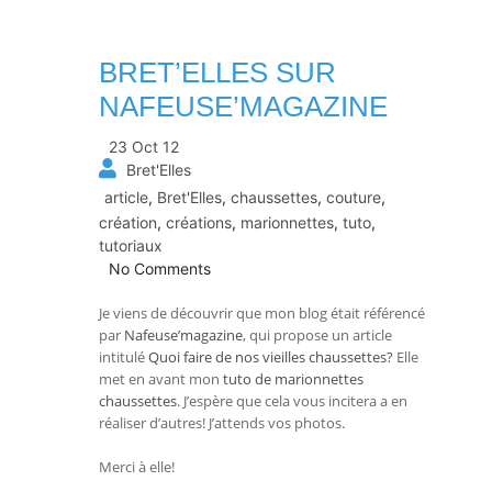
BRET’ELLES SUR
NAFEUSE’MAGAZINE
23 Oct 12
Bret'Elles
article
,
Bret'Elles
,
chaussettes
,
couture
,
création
,
créations
,
marionnettes
,
tuto
,
tutoriaux
No Comments
Je viens de découvrir que mon blog était référencé
par
Nafeuse’magazine
, qui propose un article
intitulé
Quoi faire de nos vieilles chaussettes?
Elle
met en avant mon
tuto de marionnettes
chaussettes
. J’espère que cela vous incitera a en
réaliser d’autres! J’attends vos photos.
Merci à elle!