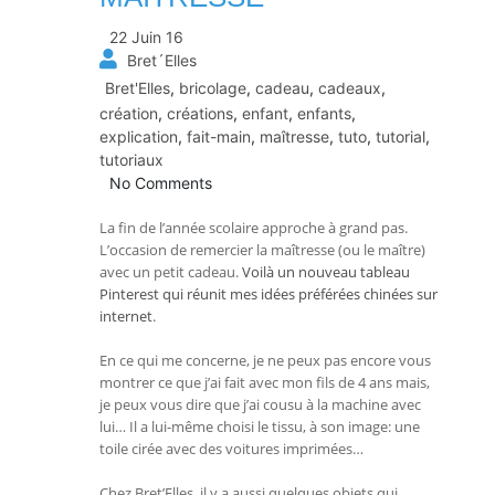
22 Juin 16
Bret´Elles
Bret'Elles
,
bricolage
,
cadeau
,
cadeaux
,
création
,
créations
,
enfant
,
enfants
,
explication
,
fait-main
,
maîtresse
,
tuto
,
tutorial
,
tutoriaux
No Comments
La fin de l’année scolaire approche à grand pas.
L’occasion de remercier la maîtresse (ou le maître)
avec un petit cadeau.
Voilà un nouveau tableau
Pinterest qui réunit mes idées préférées chinées sur
internet
.
En ce qui me concerne, je ne peux pas encore vous
montrer ce que j’ai fait avec mon fils de 4 ans mais,
je peux vous dire que j’ai cousu à la machine avec
lui… Il a lui-même choisi le tissu, à son image: une
toile cirée avec des voitures imprimées…
Chez Bret’Elles, il y a aussi quelques objets qui