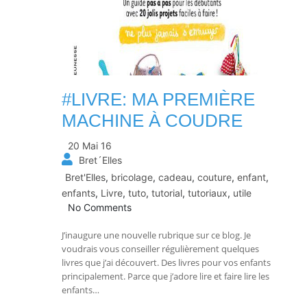
#LIVRE: MA PREMIÈRE
MACHINE À COUDRE
20 Mai 16
Bret´Elles
Bret'Elles
,
bricolage
,
cadeau
,
couture
,
enfant
,
enfants
,
Livre
,
tuto
,
tutorial
,
tutoriaux
,
utile
No Comments
J’inaugure une nouvelle rubrique sur ce blog. Je
voudrais vous conseiller régulièrement quelques
livres que j’ai découvert. Des livres pour vos enfants
principalement. Parce que j’adore lire et faire lire les
enfants…