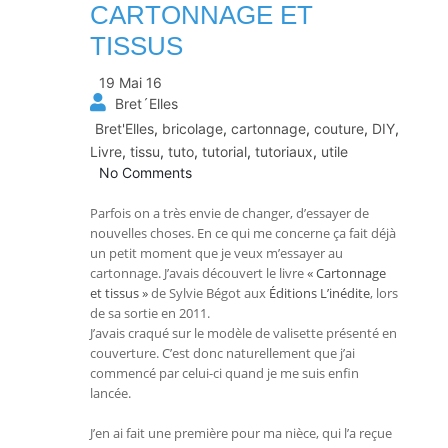
CARTONNAGE ET
TISSUS
19 Mai 16
Bret´Elles
Bret'Elles
,
bricolage
,
cartonnage
,
couture
,
DIY
,
Livre
,
tissu
,
tuto
,
tutorial
,
tutoriaux
,
utile
No Comments
Parfois on a très envie de changer, d’essayer de
nouvelles choses. En ce qui me concerne ça fait déjà
un petit moment que je veux m’essayer au
cartonnage. J’avais découvert le livre
« Cartonnage
et tissus »
de Sylvie Bégot aux
Éditions L’inédite
, lors
de sa sortie en 2011.
J’avais craqué sur le modèle de valisette présenté en
couverture. C’est donc naturellement que j’ai
commencé par celui-ci quand je me suis enfin
lancée.
J’en ai fait une première pour ma nièce, qui l’a reçue