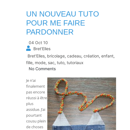
UN NOUVEAU TUTO
POUR ME FAIRE
PARDONNER
04 Oct 10
Bret'Elles
Bret'Elles
,
bricolage
,
cadeau
,
création
,
enfant
,
fille
,
mode
,
sac
,
tuto
,
tutoriaux
No Comments
Je n’ai
finalement
pas encore
réussi à être
plus
assidue. J’ai
pourtant
cousu plein
de choses