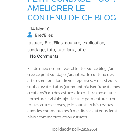
AMÉLIORER LE
CONTENU DE CE BLOG
14 Mar 10
Bret'Elles
astuce
,
Bret'Elles
,
couture
,
explication
,
sondage
,
tuto
,
tutoriaux
,
utile
No Comments
Fin de mieux cerner vos attentes sur ce blog, j’ai
crée ce petit sondage. J’adapterai le contenu des
articles en fonction de vos réponses. Ainsi, si vous
souhaitez des tutos (comment réaliser l’une de mes
créations?) ou des astuces de couture (poser une
fermeture invisible, ajouter une parmenture…) ou
toutes autres choses, je le saurais. N’hésitez pas
dans les commentaires à me dire ce qui vous ferait
plaisir comme tuto et/ou astuces.
[polldaddy poll=2859266]