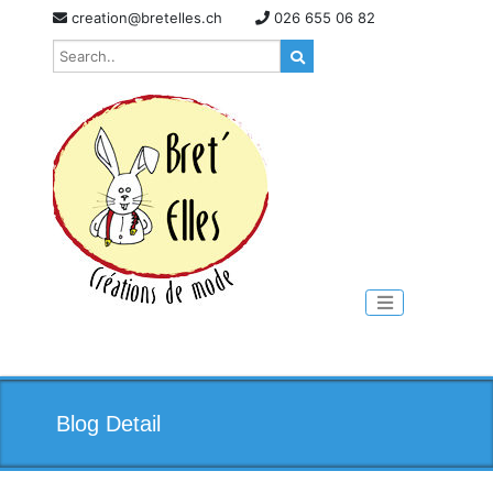
Skip
creation@bretelles.ch
026 655 06 82
to
content
Toggle naviga
Blog Detail