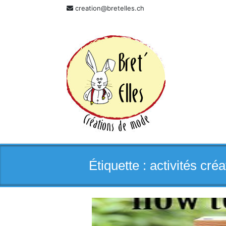
Skip
creation@bretelles.ch
to
content
Étiquette :
activités créa