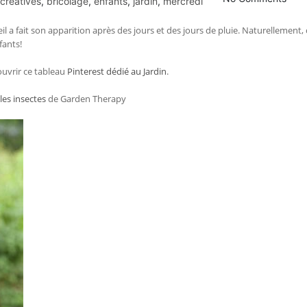
 créatives
,
bricolage
,
enfants
,
jardin
,
mercredi
eil a fait son apparition après des jours et des jours de pluie. Naturellement, 
fants!
uvrir ce tableau
Pinterest dédié au Jardin
.
es insectes
de Garden Therapy